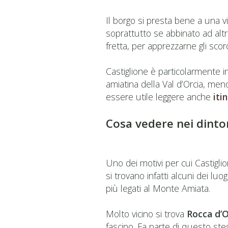
Il borgo si presta bene a una 
soprattutto se abbinato ad altri
fretta, per apprezzarne gli scorc
Castiglione è particolarmente 
amiatina della Val d’Orcia, men
essere utile leggere anche
iti
Cosa vedere nei dintor
Uno dei motivi per cui Castigli
si trovano infatti alcuni dei luo
più legati al Monte Amiata.
Molto vicino si trova
Rocca d’O
fascino. Fa parte di questo ste