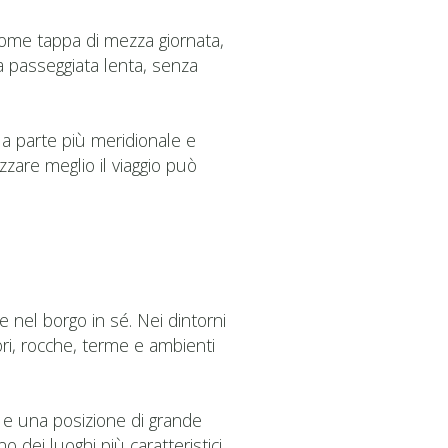
come tappa di mezza giornata,
na passeggiata lenta, senza
a parte più meridionale e
zare meglio il viaggio può
 nel borgo in sé. Nei dintorni
nori, rocche, terme e ambienti
e e una posizione di grande
no dei luoghi più caratteristici