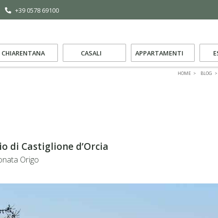
+39 0578 69100
CHIARENTANA
CASALI
APPARTAMENTI
E
HOME
BLOG
io di Castiglione d’Orcia
onata Origo