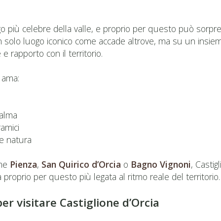
rgo più celebre della valle, e proprio per questo può sorp
 solo luogo iconico come accade altrove, ma su un insieme
 rapporto con il territorio.
 ama:
calma
ramici
 e natura
ome
Pienza
,
San Quirico d’Orcia
o
Bagno Vignoni
, Castig
roprio per questo più legata al ritmo reale del territorio.
r visitare Castiglione d’Orcia