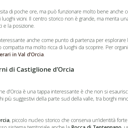
visita di poche ore, ma può funzionare molto bene anche 
 luoghi vicini. Il centro storico non è grande, ma merita u
i e la posizione.
interessante anche come punto di partenza per esplorare l
o compatta ma molto ricca di luoghi da scoprire. Per organiz
nerari in Val d’Orcia
.
ni di Castiglione d’Orcia
one d’Orcia è una tappa interessante è che non si esaurisce
ghi più suggestivi della parte sud della valle, tra borghi mi
rcia
, piccolo nucleo storico che conserva un’identità fort
sso sistema territoriale anche la
Rocca di Tentennano
, u