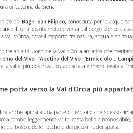
gura di Caterina da Siena.
ni c’è poi
Bagni San Filippo
, conosciuta per le acque term
ianco. È una località molto diversa dal borgo storico clas
Val d’Orcia, dove il rapporto tra natura, acqua e spiritual
 inoltre ad altri luoghi della Val d’Orcia amiatina che merit
Eremo del Vivo
,
l’Abetina del Vivo
,
l’Ermicciolo
e
Campi
lla valle, più boschiva, più appartata e meno legata all’im
me porta verso la Val d’Orcia più apparta
nifica anche aprirsi a una parte di territorio che spesso rim
’Orcia cambia leggermente volto: resta bella e riconoscibile,
e del bosco, delle rocche e dei piccoli nuclei sparsi.