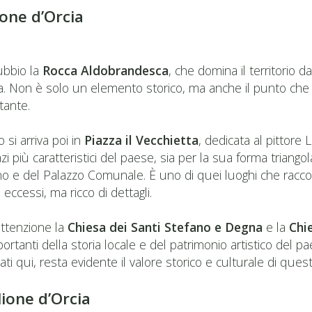
one d’Orcia
ubbio la
Rocca Aldobrandesca
, che domina il territorio da
cia. Non è solo un elemento storico, ma anche il punto che p
stante.
 si arriva poi in
Piazza il Vecchietta
, dedicata al pittore 
i più caratteristici del paese, sia per la sua forma triango
ino e del Palazzo Comunale. È uno di quei luoghi che racc
eccessi, ma ricco di dettagli.
 attenzione la
Chiesa dei Santi Stefano e Degna
e la
Chi
ortanti della storia locale e del patrimonio artistico del 
i qui, resta evidente il valore storico e culturale di quest
lione d’Orcia